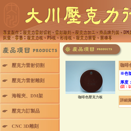
壓克力雷射切割
咖啡
※色號
壓克力雷射雕刻
厚度
(註：
海報夾、DM架
咖啡色壓克力板
詳細
壓克力訂製品
CNC 3D雕刻